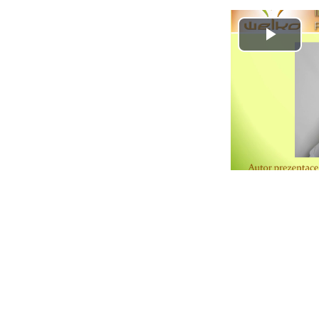
Přeh
vide