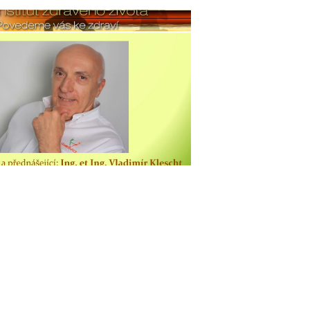
rát
o