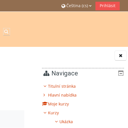
Čeština ‎(cs)‎
Prihlásit
Přepnout vyhledávání
Bloky
Navigace
Titulní stránka
Hlavní nabídka
Moje kurzy
Kurzy
Ukázka