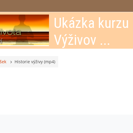
Ukázka kurzu
Výživov ...
šek
Historie výživy (mp4)