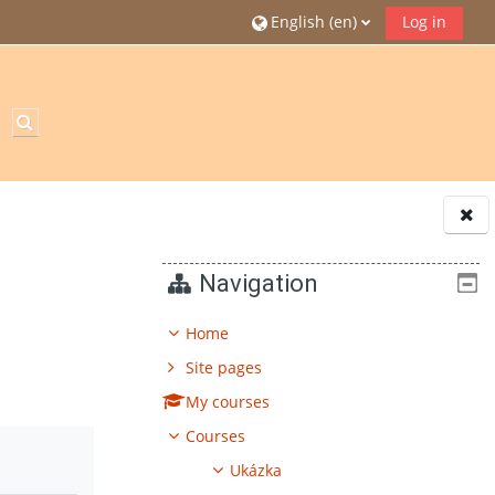
English ‎(en)‎
Log in
Toggle search input
Blocks
Navigation
Home
Site pages
My courses
Courses
Ukázka