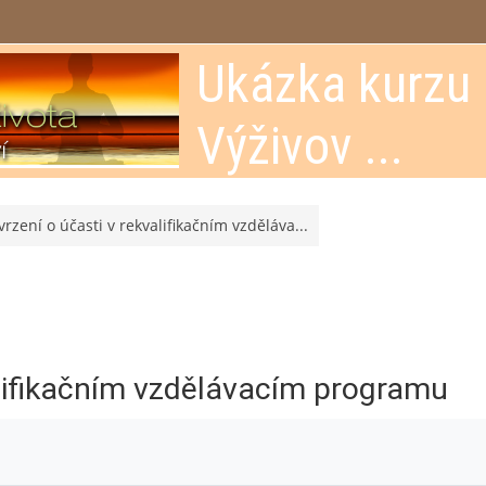
Ukázka kurzu
Výživov ...
vrzení o účasti v rekvalifikačním vzděláva...
alifikačním vzdělávacím programu