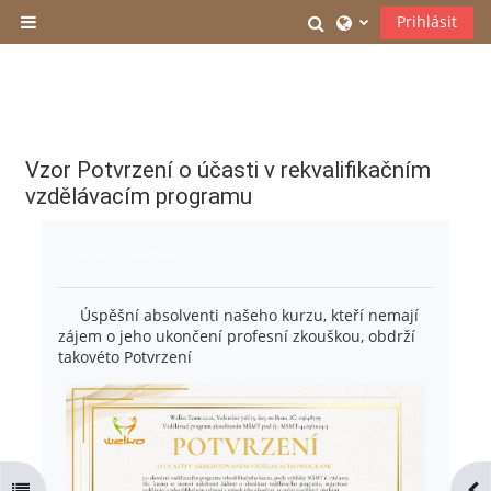
Přejít k hlavnímu obsahu
Přepnout vyhledáv
Prihlásit
Boční panel
Vzor Potvrzení o účasti v rekvalifikačním
vzdělávacím programu
Požadavky na absolvování
Označit jako hotovo
Úspěšní absolventi našeho kurzu, kteří nemají
zájem o jeho ukončení profesní zkouškou, obdrží
takovéto Potvrzení
Otevřít indexu kurzu
Ote