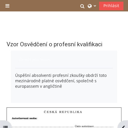
Přejít k hlavnímu obsahu
Přepnout vyhledáv
Prihlásit
Boční panel
Vzor Osvědčení o profesní kvalifikaci
Požadavky na absolvování
Označit jako hotovo
Úspěšní absolventi profesní zkoušky obdrží toto
mezinárodně platné osvědčení, společně s
europassem v angličtině
Otevřít indexu kurzu
Ote