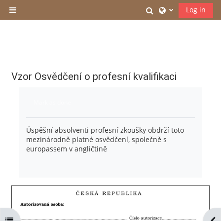
Skip to main content
Toggle search inp
Log in
Side panel
Vzor Osvědčení o profesní kvalifikaci
Completion requirements
Mark as done
Úspěšní absolventi profesní zkoušky obdrží toto
mezinárodně platné osvědčení, společně s
europassem v angličtině
Open course index
Ope