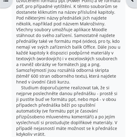
ozvučeném formátu ppt (Power Point) a ve formátu
pdf, pro případné vytištění. K těmto souborům se
dostanete kliknutím na název příslušné kapitoly.
Pod některými názvy přednášek jich najdete
několik, například pod názvem Makroživiny.
Všechny soubory umožňuje aplikace Moodle
stáhnout do svého zařízení. Samostatně najdete
přednášky také ve formátu mp4 (video), pro ty, kdo
nemají ve svých zařízeních balík Office. Dále jsou u
každé kapitoly k dispozici podpůrné materiály v
textových (wordových) i v excelovských souborech
a rovněž obrázky ve formátech jpg a png.
Samozřejmostí jsou rozsáhlá odborná skripta
(téměř 600 stran odborného textu), která najdete
hned v úvodní části kurzu.
Studium doporučujeme realizovat tak, že si
nejprve poslechněte danou přednášku - prostě si
ji pustíte buď ve formátu ppt, nebo mp4 - v obou
případech přednáška běží po spuštění
automaticky (ve formátu ppt je časování
přizpůsobeno mluvenému komentáři) a po jejím
vyslechnutí si prostudujte doplňkové materiály. V
případě nejasností máte možnost se k přednášce
kdykoliv vrátit.