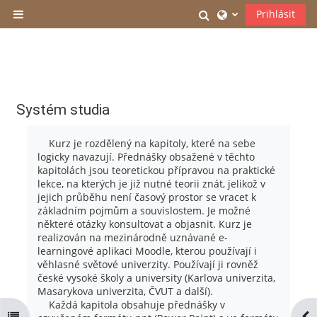
Přejít k hlavnímu obsahu
Přepnout vyhledáv
Prihlásit
Boční panel
Systém studia
Kurz je rozdělený na kapitoly, které na sebe
logicky navazují. Přednášky obsažené v těchto
kapitolách jsou teoretickou přípravou na praktické
lekce, na kterých je již nutné teorii znát, jelikož v
jejich průběhu není časový prostor se vracet k
základním pojmům a souvislostem. Je možné
některé otázky konsultovat a objasnit. Kurz je
realizován na mezinárodně uznávané e-
learningové aplikaci Moodle, kterou používají i
věhlasné světové univerzity. Používají ji rovněž
české vysoké školy a university (Karlova univerzita,
Masarykova univerzita, ČVUT a další).
Každá kapitola obsahuje přednášky v
Otevřít indexu kurzu
Ote