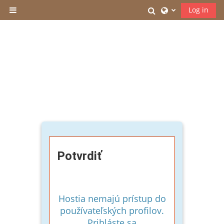
Preskočiť na hlavný obsah
Prepnúť vyhľadáv
Log in
Bočný panel
Potvrdiť
Hostia nemajú prístup do
používateľských profilov.
Prihláste sa