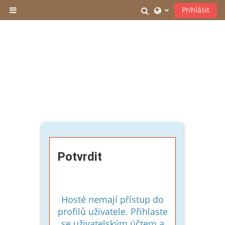
Přejít k hlavnímu obsahu
Přepnout vyhledáv
Prihlásit
Boční panel
Potvrdit
Hosté nemají přístup do
profilů uživatele. Přihlaste
se uživatelským účtem a