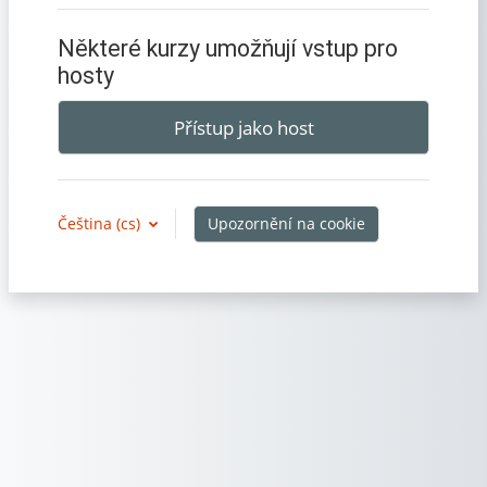
Některé kurzy umožňují vstup pro
hosty
Přístup jako host
Upozornění na cookie
Čeština ‎(cs)‎