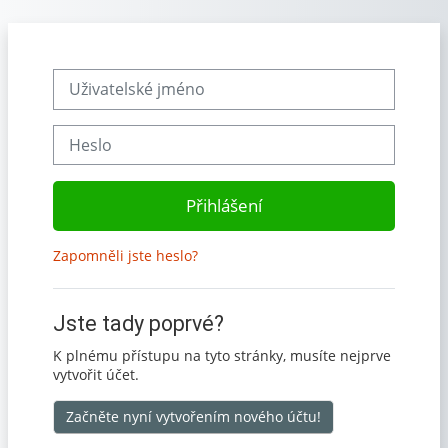
Přejít k hlavnímu obsahu
Přeskočit na vytvoření nového účtu
Uživatelské jméno
Heslo
Přihlášení
Zapomněli jste heslo?
Jste tady poprvé?
K plnému přístupu na tyto stránky, musíte nejprve
vytvořit účet.
Začněte nyní vytvořením nového účtu!