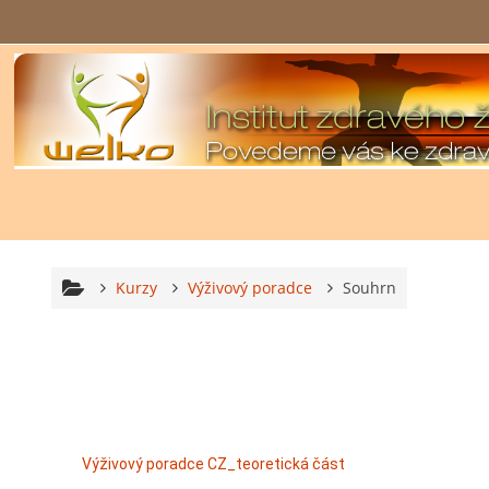
Přejít k hlavnímu obsahu
Kurzy
Výživový poradce
Souhrn
Výživový poradce CZ_teoretická část