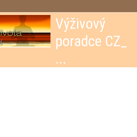
Výživový
poradce CZ_
...