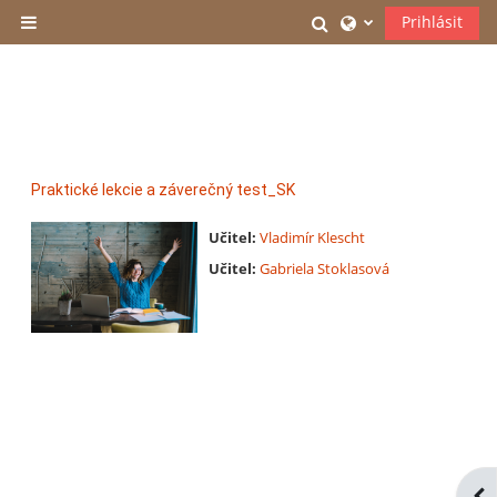
Přejít k hlavnímu obsahu
Přepnout vyhledáv
Prihlásit
Boční panel
Praktické lekcie a záverečný test_SK
Učitel:
Vladimír Klescht
Učitel:
Gabriela Stoklasová
Ote