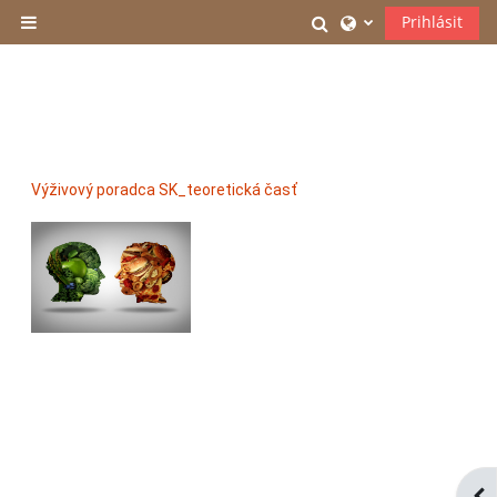
Přejít k hlavnímu obsahu
Přepnout vyhledáv
Prihlásit
Boční panel
Výživový poradca SK_teoretická časť
Ote