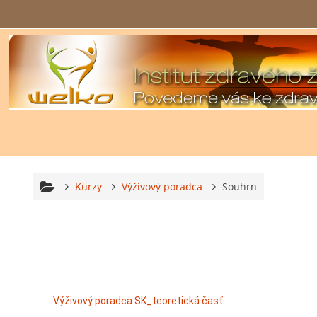
Přejít k hlavnímu obsahu
Kurzy
Výživový poradca
Souhrn
Výživový poradca SK_teoretická časť