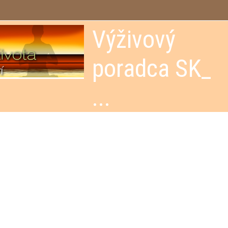
Výživový
poradca SK_
...