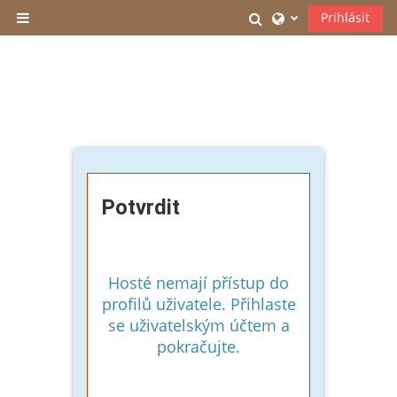
Přejít k hlavnímu obsahu
Přepnout vyhledáv
Prihlásit
Boční panel
Potvrdit
Hosté nemají přístup do
profilů uživatele. Přihlaste
se uživatelským účtem a
pokračujte.